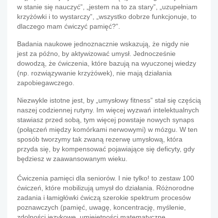
w stanie się nauczyć”, „jestem na to za stary”, „uzupełniam
krzyżówki i to wystarczy”, „wszystko dobrze funkcjonuje, to
dlaczego mam ćwiczyć pamięć?”.
Badania naukowe jednoznacznie wskazują, że nigdy nie
jest za późno, by aktywizować umysł
. Jednocześnie
dowodzą, że ćwiczenia, które bazują na wyuczonej wiedzy
(np. rozwiązywanie krzyżówek), nie mają działania
zapobiegawczego.
Niezwykle istotne jest, by „umysłowy fitness” stał się częścią
naszej codziennej rutyny.
Im więcej wyzwań intelektualnych
stawiasz przed sobą, tym więcej powstaje nowych synaps
(połączeń między komórkami nerwowymi) w mózgu. W ten
sposób tworzymy tak zwaną rezerwę umysłową, która
przyda się, by kompensować pojawiające się deficyty, gdy
będziesz w zaawansowanym wieku.
Ć
wiczenia pamięci dla seniorów. I nie tylko!
to zestaw 100
ćwiczeń, które mobilizują umysł do działania.
Różnorodne
zadania i łamigłówki ćwiczą szerokie spektrum procesów
poznawczych (pamięć, uwagę, koncentrację, myślenie,
zdolności językowe, umiejętności matematyczne,