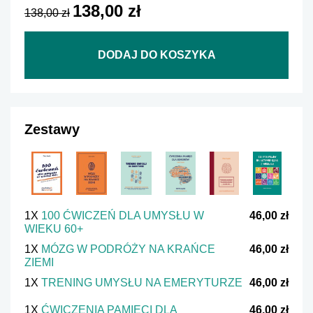
138,00 zł
138,00 zł
DODAJ DO KOSZYKA
Zestawy
1X
100 ĆWICZEŃ DLA UMYSŁU W
46,00 zł
WIEKU 60+
1X
MÓZG W PODRÓŻY NA KRAŃCE
46,00 zł
ZIEMI
1X
TRENING UMYSŁU NA EMERYTURZE
46,00 zł
1X
ĆWICZENIA PAMIĘCI DLA
46,00 zł