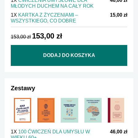
1X
ĆWICZENIA UMYSŁOWE DLA
46,00 zł
MŁODYCH DUCHEM NA CAŁY ROK
1X
KARTKA Z ŻYCZENIAMI –
15,00 zł
WSZYSTKIEGO, CO DOBRE
153,00 zł
153,00 zł
DODAJ DO KOSZYKA
Zestawy
1X
100 ĆWICZEŃ DLA UMYSŁU W
46,00 zł
WIEKU 60+