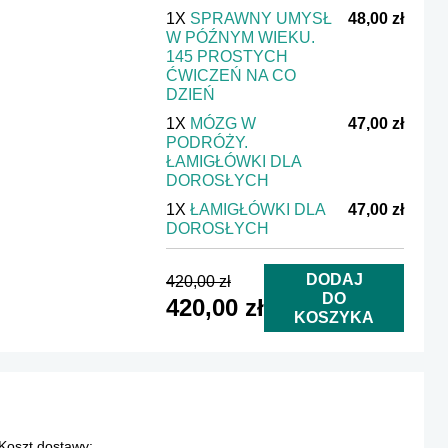
1X
SPRAWNY UMYSŁ
48,00 zł
W PÓŹNYM WIEKU.
145 PROSTYCH
ĆWICZEŃ NA CO
DZIEŃ
1X
MÓZG W
47,00 zł
PODRÓŻY.
ŁAMIGŁÓWKI DLA
DOROSŁYCH
1X
ŁAMIGŁÓWKI DLA
47,00 zł
DOROSŁYCH
DODAJ
420,00 zł
DO
420,00 zł
KOSZYKA
Koszt dostawy: