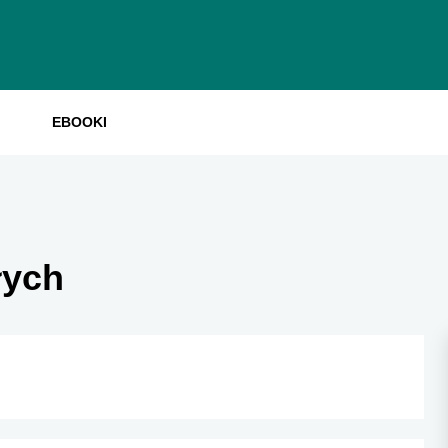
EBOOKI
łych