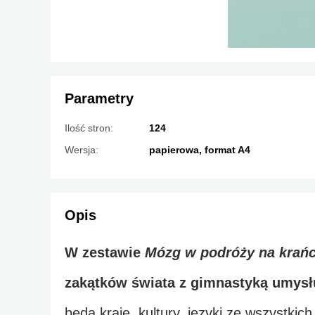
Parametry
Ilość stron:
124
Wersja:
papierowa, format A4
Opis
W zestawie 
Mózg w podróży na krańc
zakątków świata z gimnastyką umysł
będą kraje, kultury, języki ze wszystkic