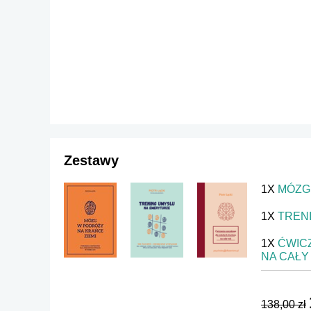
Zestawy
1X
MÓZG 
1X
TREN
1X
ĆWIC
NA CAŁY
138,00 zł