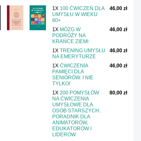
1X
100 ĆWICZEŃ DLA
46,00 zł
UMYSŁU W WIEKU
60+
1X
MÓZG W
46,00 zł
PODRÓŻY NA
KRAŃCE ZIEMI
1X
TRENING UMYSŁU
46,00 zł
NA EMERYTURZE
1X
ĆWICZENIA
46,00 zł
PAMIĘCI DLA
SENIORÓW. I NIE
TYLKO!
1X
200 POMYSŁÓW
80,00 zł
NA ĆWICZENIA
UMYSŁOWE DLA
OSÓB STARSZYCH.
PORADNIK DLA
ANIMATORÓW,
EDUKATORÓW I
LIDERÓW