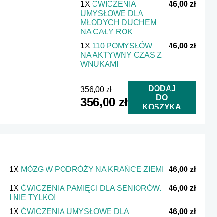
1X
ĆWICZENIA
46,00 zł
UMYSŁOWE DLA
MŁODYCH DUCHEM
NA CAŁY ROK
1X
110 POMYSŁÓW
46,00 zł
NA AKTYWNY CZAS Z
WNUKAMI
DODAJ
356,00 zł
DO
356,00 zł
KOSZYKA
1X
MÓZG W PODRÓŻY NA KRAŃCE ZIEMI
46,00 zł
1X
ĆWICZENIA PAMIĘCI DLA SENIORÓW.
46,00 zł
I NIE TYLKO!
1X
ĆWICZENIA UMYSŁOWE DLA
46,00 zł